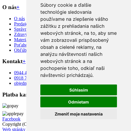
Súbory cookie a ďalšie
O nás
+
technológie sledovania
O nás
používame na zlepšenie vášho
Predajcovia
zážitku z prehliadania našich
Správny výber
webových stránok, na to, aby sme
Zdravý spánok
Materiály
vám zobrazovali prispôsobený
Poťahové látky
obsah a cielené reklamy, na
Obľúbené matrace
analýzu návštevnosti našich
webových stránok a na
Kontakt
+
pochopenie toho, odkiaľ naši
0944 466 356
návštevníci prichádzajú.
0918 771 002
objednavky@eshopmatratex.sk
Súhlasím
Platba kartou
Odmietam
Zmeniť moje nastavenia
Facebook
Copyright (C) 2026
Eshop Matratex
. Všetky práva vyhradené.
Web stránky NEONUS.sk