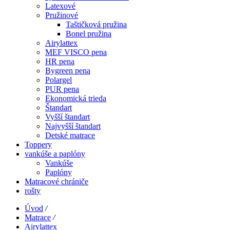
Latexové
Pružinové
Taštičková pružina
Bonel pružina
Airylattex
MEF VISCO pena
HR pena
Bygreen pena
Polargel
PUR pena
Ekonomická trieda
Štandart
Vyšší štandart
Najvyšší štandart
Detské matrace
Toppery
vankúše a paplóny
Vankúše
Paplóny
Matracové chrániče
rošty
Úvod
/
Matrace
/
Airylattex