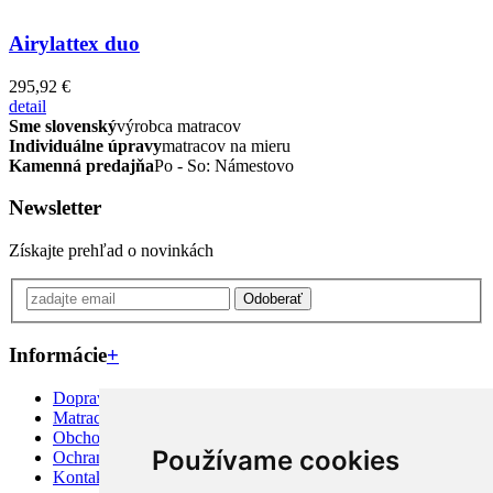
Airylattex duo
295,92 €
detail
Sme slovenský
výrobca matracov
Individuálne úpravy
matracov na mieru
Kamenná predajňa
Po - So: Námestovo
Newsletter
Získajte prehľad o novinkách
Odoberať
Informácie
+
Doprava priamo k Vám
Matrac na mieru?
Obchodné podmienky
Používame cookies
Ochrana osobných údajov
Kontakt