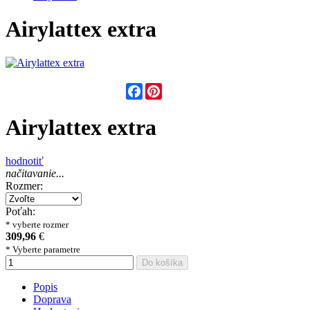
Airylattex extra
Facebook
Pinterest
Airylattex extra
hodnotiť
načitavanie...
Rozmer:
Poťah:
* vyberte rozmer
309,96
€
* Vyberte parametre
Do košíka
Popis
Doprava