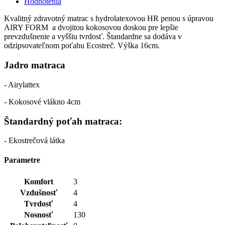
Hodnotenia
Kvalitný zdravotný matrac s hydrolatexovou HR penou s úpravou
AIRY FORM a dvojitou kokosovou doskou pre lepšie
prevzdušnenie a vyššiu tvrdosť. Štandardne sa dodáva v
odzipsovateľnom poťahu Ecostreč. Výška 16cm.
Jadro matraca
- Airylattex
- Kokosové vlákno 4cm
Štandardný poťah matraca:
- Ekostrečová látka
Parametre
Komfort
3
Vzdušnosť
4
Tvrdosť
4
Nosnosť
130