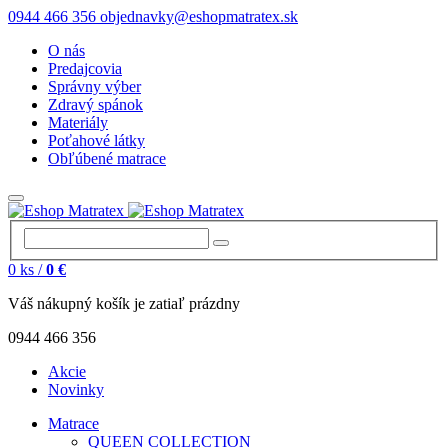
0944 466 356
objednavky@eshopmatratex.sk
O nás
Predajcovia
Správny výber
Zdravý spánok
Materiály
Poťahové látky
Obľúbené matrace
0
ks /
0 €
Váš nákupný košík je zatiaľ prázdny
0944 466 356
Akcie
Novinky
Matrace
QUEEN COLLECTION