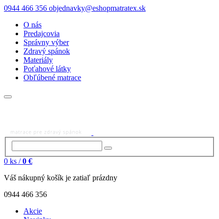
0944 466 356
objednavky@eshopmatratex.sk
O nás
Predajcovia
Správny výber
Zdravý spánok
Materiály
Poťahové látky
Obľúbené matrace
0
ks /
0 €
Váš nákupný košík je zatiaľ prázdny
0944 466 356
Akcie