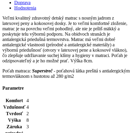
Doprava
Hodnotenia
Veľmi kvalitný zdravotný detský matrac s nosným jadrom z
latexovej peny a kokosovej dosky. Je to veľmi komfortné zloženie,
matrac je na povrchu veľmi pohodlný, ale nie je príliš mäkký a
poskytuje telu výbornú podporu. Na obidvoch stranách je
antialergická priedušná termovrstva. Matrac má veľmi dobré
antialergické vlastnosti (prírodné a antialergické materiály) a
výbornú priedušnosť (otvory v latexovej pene a kokosové vlákno),
čo zlepšuje udržiavanie suchej klímy a hygieny v matraci. Poťah je
odzipsovateľný a je ho možné prať. Výška 8cm.
Poťah matraca:
Superstreč
- poťahová látka prešitá s antialergickým
termovláknom s hustotou až 280 g/m2
Parametre
Komfort
4
Vzdušnosť
4
Tvrdosť
2
Výška
8
Záruka
3