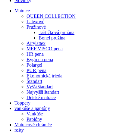
Novinky
Matrace
QUEEN COLLECTION
Latexové
Pružinové
Taštičková pružina
Bonel pružina
Airylattex
MEF VISCO pena
HR pena
Bygreen pena
Polargel
PUR pena
Ekonomická trieda
Štandart
Vyšší štandart
Najvyšší štandart
Detské matrace
Toppery
vankúše a paplóny
Vankúše
Paplóny
Matracové chrániče
rošty