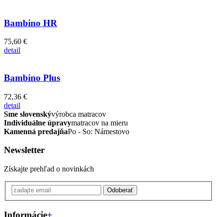
Bambino HR
75,60 €
detail
Bambino Plus
72,36 €
detail
Sme slovenský
výrobca matracov
Individuálne úpravy
matracov na mieru
Kamenná predajňa
Po - So: Námestovo
Newsletter
Získajte prehľad o novinkách
Odoberať
Informácie
+