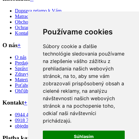
Doprava priamo k Vám
Matrac na mieru?
Obchodné podmienky
Ochrana osobných údajov
Používame cookies
Kontakt
O nás
+
Súbory cookie a ďalšie
technológie sledovania používame
O nás
na zlepšenie vášho zážitku z
Predajcovia
prehliadania našich webových
Správny výber
Zdravý spánok
stránok, na to, aby sme vám
Materiály
zobrazovali prispôsobený obsah a
Poťahové látky
cielené reklamy, na analýzu
Obľúbené matrace
návštevnosti našich webových
Kontakt
+
stránok a na pochopenie toho,
odkiaľ naši návštevníci
0944 466 356
prichádzajú.
0918 771 002
objednavky@eshopmatratex.sk
Súhlasím
Platba kartou