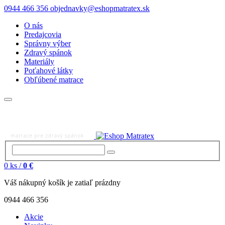
0944 466 356
objednavky@eshopmatratex.sk
O nás
Predajcovia
Správny výber
Zdravý spánok
Materiály
Poťahové látky
Obľúbené matrace
0
ks /
0 €
Váš nákupný košík je zatiaľ prázdny
0944 466 356
Akcie