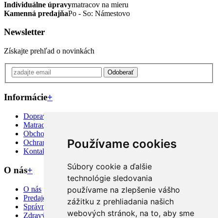
Individuálne úpravy
matracov na mieru
Kamenná predajňa
Po - So: Námestovo
Newsletter
Získajte prehľad o novinkách
Odoberať
Informácie
+
Doprava priamo k Vám
Matrac na mieru?
Obchodné podmienky
Používame cookies
Ochrana osobných údajov
Kontakt
Súbory cookie a ďalšie
O nás
+
technológie sledovania
O nás
používame na zlepšenie vášho
Predajcovia
zážitku z prehliadania našich
Správny výber
webových stránok, na to, aby sme
Zdravý spánok