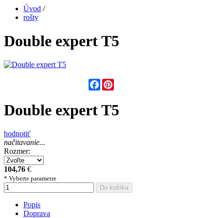
Úvod
/
rošty
Double expert T5
Facebook
Pinterest
Double expert T5
hodnotiť
načitavanie...
Rozmer:
104,76
€
* Vyberte parametre
Do košíka
Popis
Doprava