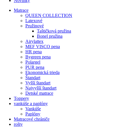
Novinky
Matrace
QUEEN COLLECTION
Latexové
Pružinové
Taštičková pružina
Bonel pružina
Airylattex
MEF VISCO pena
HR pena
Bygreen pena
Polargel
PUR pena
Ekonomická trieda
Štandart
Vyšší štandart
Najvyšší štandart
Detské matrace
Toppery
vankúše a paplóny
Vankúše
Paplóny
Matracové chrániče
rošty