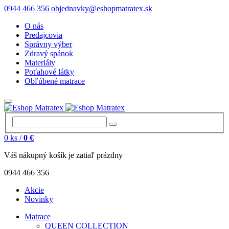
0944 466 356
objednavky@eshopmatratex.sk
O nás
Predajcovia
Správny výber
Zdravý spánok
Materiály
Poťahové látky
Obľúbené matrace
0
ks /
0 €
Váš nákupný košík je zatiaľ prázdny
0944 466 356
Akcie
Novinky
Matrace
QUEEN COLLECTION