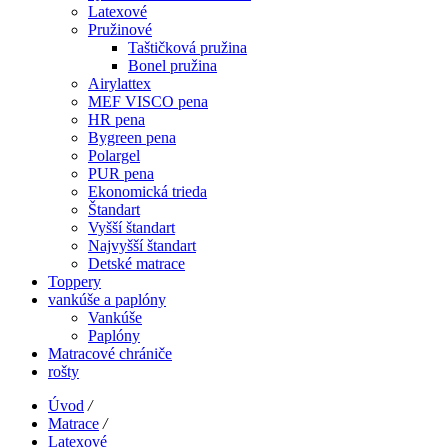
Latexové
Pružinové
Taštičková pružina
Bonel pružina
Airylattex
MEF VISCO pena
HR pena
Bygreen pena
Polargel
PUR pena
Ekonomická trieda
Štandart
Vyšší štandart
Najvyšší štandart
Detské matrace
Toppery
vankúše a paplóny
Vankúše
Paplóny
Matracové chrániče
rošty
Úvod
/
Matrace
/
Latexové