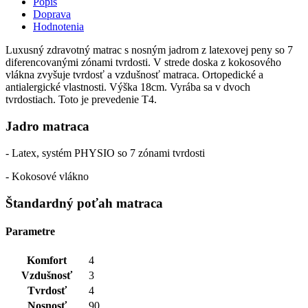
Popis
Doprava
Hodnotenia
Luxusný zdravotný matrac s nosným jadrom z latexovej peny so 7
diferencovanými zónami tvrdosti. V strede doska z kokosového
vlákna zvyšuje tvrdosť a vzdušnosť matraca. Ortopedické a
antialergické vlastnosti. Výška 18cm. Vyrába sa v dvoch
tvrdostiach. Toto je prevedenie T4.
Jadro matraca
- Latex, systém PHYSIO so 7 zónami tvrdosti
- Kokosové vlákno
Štandardný poťah matraca
Parametre
Komfort
4
Vzdušnosť
3
Tvrdosť
4
Nosnosť
90