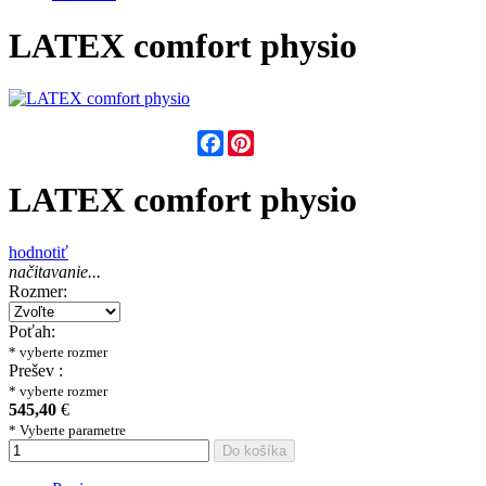
LATEX comfort physio
Facebook
Pinterest
LATEX comfort physio
hodnotiť
načitavanie...
Rozmer:
Poťah:
* vyberte rozmer
Prešev :
* vyberte rozmer
545,40
€
* Vyberte parametre
Do košíka