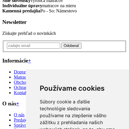
Sme slovenský
výrobca matracov
Individuálne úpravy
matracov na mieru
Kamenná predajňa
Po - So: Námestovo
Newsletter
Získajte prehľad o novinkách
Odoberať
Informácie
+
Doprava priamo k Vám
Matrac na mieru?
Obchodné podmienky
Používame cookies
Ochrana osobných údajov
Kontakt
Súbory cookie a ďalšie
O nás
+
technológie sledovania
O nás
používame na zlepšenie vášho
Predajcovia
zážitku z prehliadania našich
Správny výber