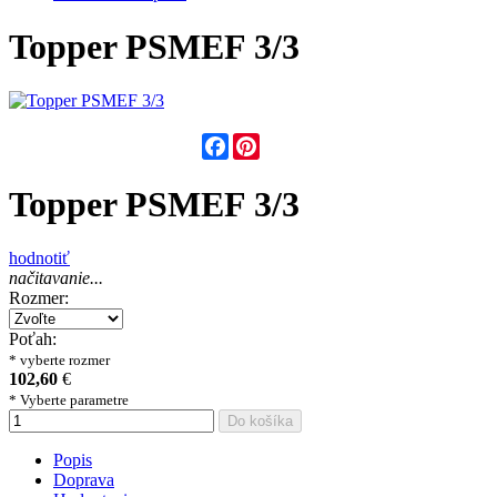
Topper PSMEF 3/3
Facebook
Pinterest
Topper PSMEF 3/3
hodnotiť
načitavanie...
Rozmer:
Poťah:
* vyberte rozmer
102,60
€
* Vyberte parametre
Do košíka
Popis
Doprava