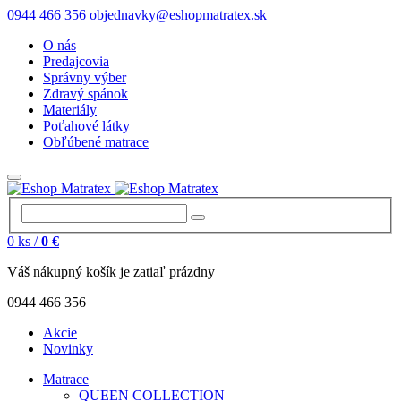
0944 466 356
objednavky@eshopmatratex.sk
O nás
Predajcovia
Správny výber
Zdravý spánok
Materiály
Poťahové látky
Obľúbené matrace
0
ks /
0 €
Váš nákupný košík je zatiaľ prázdny
0944 466 356
Akcie
Novinky
Matrace
QUEEN COLLECTION