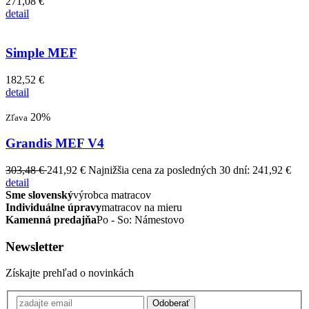
271,08 €
detail
Simple MEF
182,52 €
detail
20%
Zľava
Grandis MEF V4
303,48 €
241,92 €
Najnižšia cena za posledných 30 dní: 241,92 €
detail
Sme slovenský
výrobca matracov
Individuálne úpravy
matracov na mieru
Kamenná predajňa
Po - So: Námestovo
Newsletter
Získajte prehľad o novinkách
Odoberať