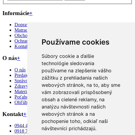
Informácie
+
Doprava priamo k Vám
Matrac na mieru?
Obchodné podmienky
Používame cookies
Ochrana osobných údajov
Kontakt
Súbory cookie a ďalšie
O nás
+
technológie sledovania
O nás
používame na zlepšenie vášho
Predajcovia
zážitku z prehliadania našich
Správny výber
webových stránok, na to, aby sme
Zdravý spánok
Materiály
vám zobrazovali prispôsobený
Poťahové látky
obsah a cielené reklamy, na
Obľúbené matrace
analýzu návštevnosti našich
Kontakt
+
webových stránok a na
pochopenie toho, odkiaľ naši
0944 466 356
návštevníci prichádzajú.
0918 771 002