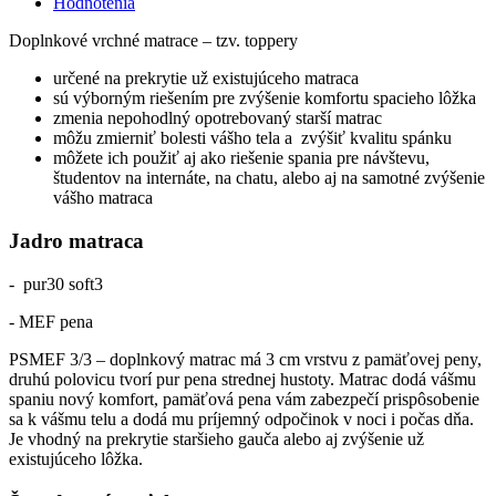
Hodnotenia
Doplnkové vrchné matrace – tzv. toppery
určené na prekrytie už existujúceho matraca
sú výborným riešením pre zvýšenie komfortu spacieho lôžka
zmenia nepohodlný opotrebovaný starší matrac
môžu zmierniť bolesti vášho tela a zvýšiť kvalitu spánku
môžete ich použiť aj ako riešenie spania pre návštevu,
študentov na internáte, na chatu, alebo aj na samotné zvýšenie
vášho matraca
Jadro matraca
- pur30 soft3
- MEF pena
PSMEF 3/3 – doplnkový matrac má 3 cm vrstvu z pamäťovej peny,
druhú polovicu tvorí pur pena strednej hustoty. Matrac dodá vášmu
spaniu nový komfort, pamäťová pena vám zabezpečí prispôsobenie
sa k vášmu telu a dodá mu príjemný odpočinok v noci i počas dňa.
Je vhodný na prekrytie staršieho gauča alebo aj zvýšenie už
existujúceho lôžka.