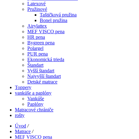
Latexové
Pružinové
Taštičková pružina
Bonel pružina
Airylattex
MEF VISCO pena
HR pena
Bygreen pena
Polargel
PUR pena
Ekonomická trieda
Štandart
Vyšší štandart
Najvyšší štandart
Detské matrace
Toppery
vankúše a paplóny
Vankúše
Paplóny
Matracové chrániče
rošty
Úvod
/
Matrace
/
MEF VISCO pena