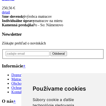
250,56 €
detail
Sme slovenský
výrobca matracov
Individuálne úpravy
matracov na mieru
Kamenná predajňa
Po - So: Námestovo
Newsletter
Získajte prehľad o novinkách
Odoberať
Informácie
+
Doprava priamo k Vám
Matrac na mieru?
Obchodné podmienky
Používame cookies
Ochrana osobných údajov
Kontakt
Súbory cookie a ďalšie
O nás
+
technológie sledovania