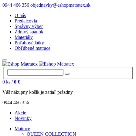
0944 466 356
objednavky@eshopmatratex.sk
O nás
Predajcovia
Správny výber
Zdravý spánok
Materiály
Poťahové látky
Obľúbené matrace
0
ks /
0 €
Váš nákupný košík je zatiaľ prázdny
0944 466 356
Akcie
Novinky
Matrace
QUEEN COLLECTION