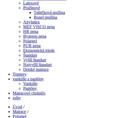
Latexové
Pružinové
Taštičková pružina
Bonel pružina
Airylattex
MEF VISCO pena
HR pena
Bygreen pena
Polargel
PUR pena
Ekonomická trieda
Štandart
Vyšší štandart
Najvyšší štandart
Detské matrace
Toppery
vankúše a paplóny
Vankúše
Paplóny
Matracové chrániče
rošty
Úvod
/
Matrace
/
Polargel