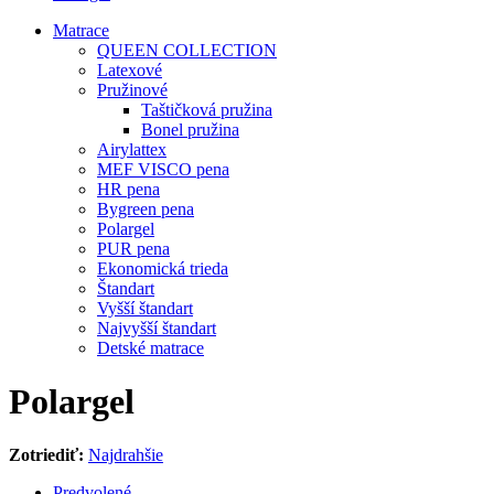
Matrace
QUEEN COLLECTION
Latexové
Pružinové
Taštičková pružina
Bonel pružina
Airylattex
MEF VISCO pena
HR pena
Bygreen pena
Polargel
PUR pena
Ekonomická trieda
Štandart
Vyšší štandart
Najvyšší štandart
Detské matrace
Polargel
Zotriediť:
Najdrahšie
Predvolené