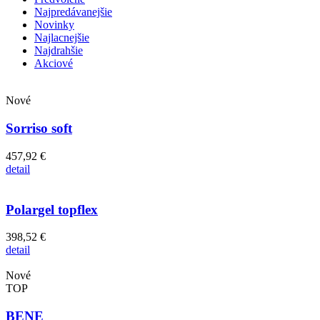
Najpredávanejšie
Novinky
Najlacnejšie
Najdrahšie
Akciové
Nové
Sorriso soft
457,92 €
detail
Polargel topflex
398,52 €
detail
Nové
TOP
BENE